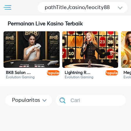
pathTitle./casino/leocity88
Permainan Live Kasino Terbaik
Popular
Popular
BK8 Salon Prive Baccarat
Lightning Roulette
Meg
Evolution Gaming
Evolution Gaming
Evol
Popularitas