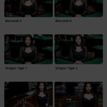
Baccarat 5
Baccarat 6
Dragon Tiger 1
Dragon Tiger 2