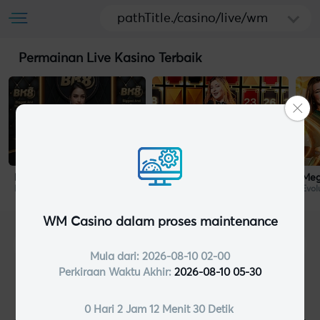
pathTitle./casino/live/wm
Permainan Live Kasino Terbaik
Popular
Popular
BK8 Salon Prive Baccarat
Lightning Roulette
Meg
Evolution Gaming
Evolution Gaming
Evol
WM Casino
dalam proses maintenance
Popularitas
Mula dari
:
2026-08-10 02-00
Perkiraan Waktu Akhir
:
2026-08-10 05-30
ALL
Bakarat
Dragon Tiger
Rolet
0
Hari
2
Jam
12
Menit
30
Detik