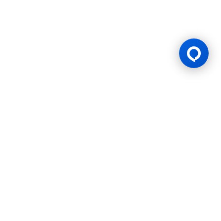
Indonesia
Pengsijilan