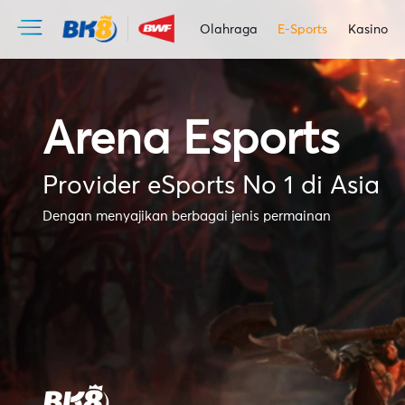
Olahraga
E-Sports
Kasino
Arena Esports
Provider eSports No 1 di Asia
Dengan menyajikan berbagai jenis permainan