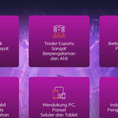
k
Trader Esports
Berb
epat
Sangat
P
Berpengalaman
dan Ahli
bil
Mendukung PC,
Ind
da
Ponsel
Peng
uhan
Seluler dan Tablet