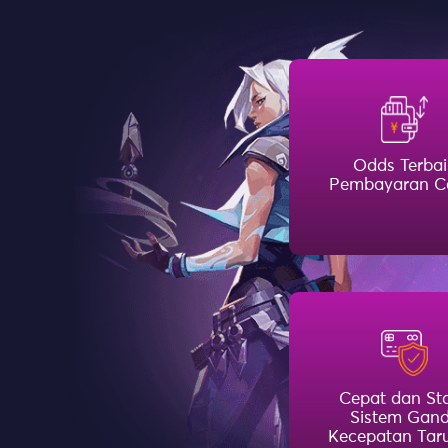
Odds Terbai
Pembayaran C
Cepat dan Sta
Sistem Gan
Kecepatan Tar