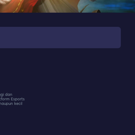
ggi dan
form Esports
maupun kecil