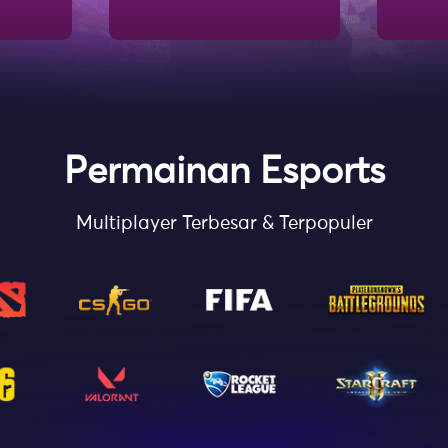
Permainan Esports
Multiplayer Terbesar & Terpopuler