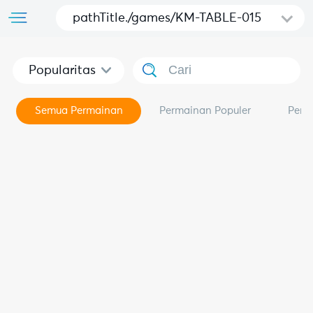
pathTitle./games/KM-TABLE-015
Popularitas
Semua Permainan
Permainan Populer
Perm