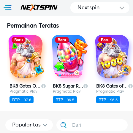
Nextspin
Permainan Teratas
Baru
Baru
Baru
BK8 Gates Of Olympus
BK8 Sugar Rush
BK8 Gates of Olympus 1000
Pragmatic Play
Pragmatic Play
Pragmatic Play
RTP
97.6
RTP
96.5
RTP
96.5
Popularitas