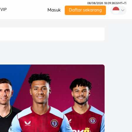
08/08/2026 18:09:37
(
GMT+7
)
VIP
Masuk
Daftar sekarang