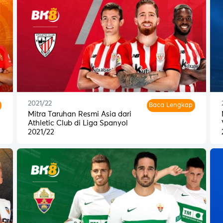
2021/22
Baca Lengkap
Mitra Taruhan Resmi Asia dari
Athletic Club di Liga Spanyol
2021/22