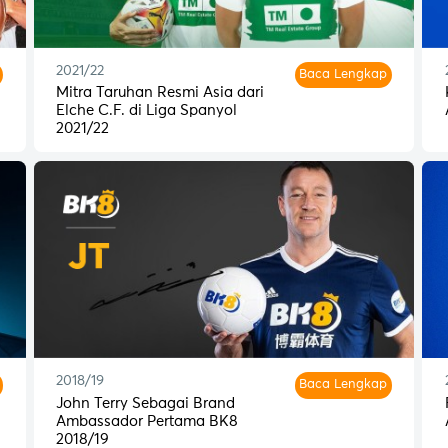
2021/22
Baca Lengkap
Mitra Taruhan Resmi Asia dari
Elche C.F. di Liga Spanyol
2021/22
2018/19
Baca Lengkap
John Terry Sebagai Brand
Ambassador Pertama BK8
2018/19