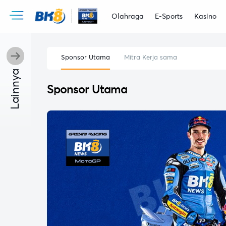
Olahraga
E-Sports
Kasino
Sponsor Utama
Mitra Kerja sama
Lainnya
Sponsor Utama