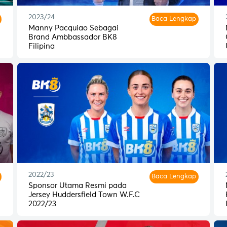
2023/24
Baca Lengkap
Manny Pacquiao Sebagai
Brand Ambbassador BK8
Filipina
2022/23
Baca Lengkap
Sponsor Utama Resmi pada
Jersey Huddersfield Town W.F.C
2022/23