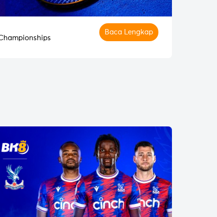
Baca Lengkap
 Championships