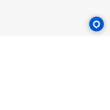
Lesen Permainan
BK8 diuruskan oleh Mettlemind Tech Ltd., nombor pendaftaran:
15779, dengan alamat berdaftar di Hamchako, Mutsamudu,
Pulau Autonomi Anjouan, Kesatuan Comoros. BK8 berlesen dan
dikawal selia oleh Kerajaan Pulau Autonomi Anjouan, Kesatuan