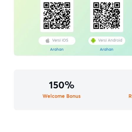
Versi iOS
Versi Android
Arahan
Arahan
150%
Welcome Bonus
R