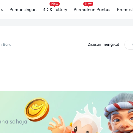
ts
Pemancingan
4D & Lottery
Permainan Pantas
Promosi
n Baru
Disusun mengikut
ana sahaja