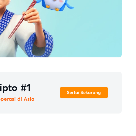
ipto #1
Sertai Sekarang
perasi di Asia