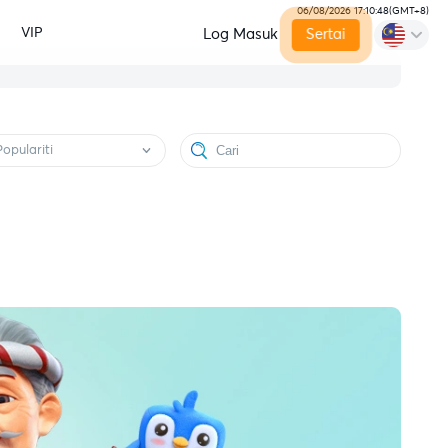
06/08/2026 17:10:49
(
GMT+8
)
VIP
Log Masuk
Sertai
Populariti