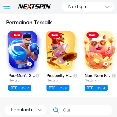
Nextspin
Permainan Terbaik
Baru
Baru
Baru
Pac-Man's Glory
Prosperity Horse
Nom Nom Fat Cat
Nextspin
Nextspin
Nextspin
RTP
96.95
RTP
96.83
RTP
96.84
Populariti