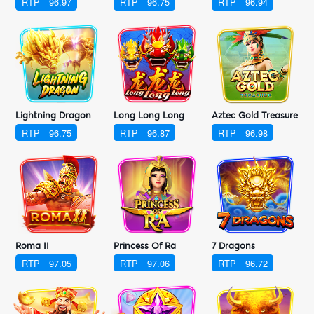
RTP
96.97
RTP
96.75
RTP
96.94
Lightning Dragon
Long Long Long
Aztec Gold Treasure
RTP
96.75
RTP
96.87
RTP
96.98
Roma II
Princess Of Ra
7 Dragons
RTP
97.05
RTP
97.06
RTP
96.72