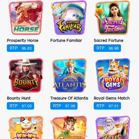
Prosperity Horse
Fortune Familiar
Sacred Fortune
RTP
96.83
RTP
96.98
Bounty Hunt
Treasure Of Atlantis
Royal Gems Match
RTP
97.03
RTP
97.06
RTP
97.01