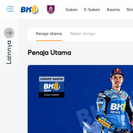
Sukan
E-Sukan
Kasino
Slo
Penaja Utama
Rakan Kongsi
Lainnya
Penaja Utama