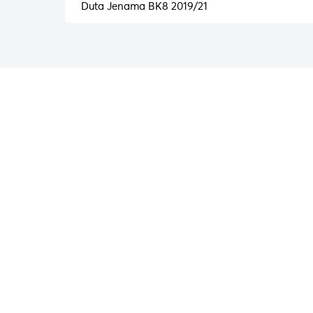
Duta Jenama BK8 2019/21
Gam
Lesen Permainan
Spo
E-S
Kas
Slot
Pem