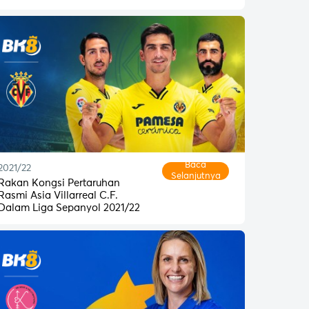
Baca
2021/22
Selanjutnya
Rakan Kongsi Pertaruhan
Rasmi Asia Villarreal C.F.
Dalam Liga Sepanyol 2021/22