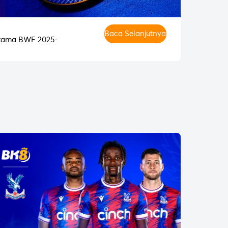
Baca Selanjutnya
Utama BWF 2025-