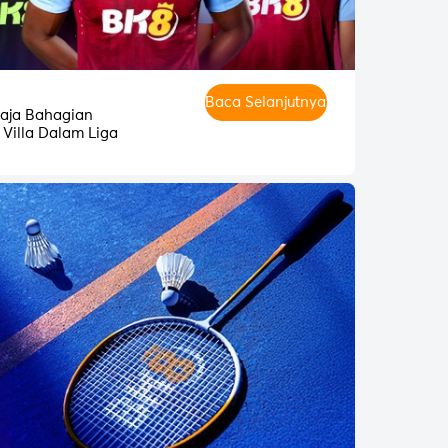
Baca Selanjutnya
aja Bahagian
 Villa Dalam Liga