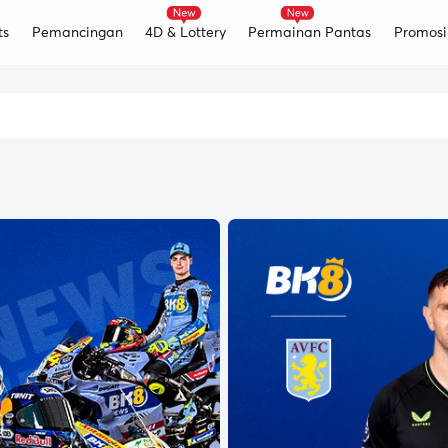
ts
Pemancingan
4D & Lottery
Permainan Pantas
Promosi