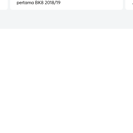
pertama BK8 2018/19
es
Information
rts
Tentang Kami
ports
VIP
ino
Papan Pendahulu
s
Program Affiliate
ancingan
Hubungi Kami