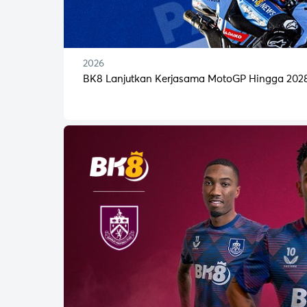
2026
BK8 Lanjutkan Kerjasama MotoGP Hingga 202