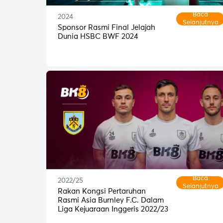
Baca
2024
Selanjutnya
Sponsor Rasmi Final Jelajah
Dunia HSBC BWF 2024
Baca
2022/25
Selanjutnya
Rakan Kongsi Pertaruhan
Rasmi Asia Burnley F.C. Dalam
Liga Kejuaraan Inggeris 2022/23