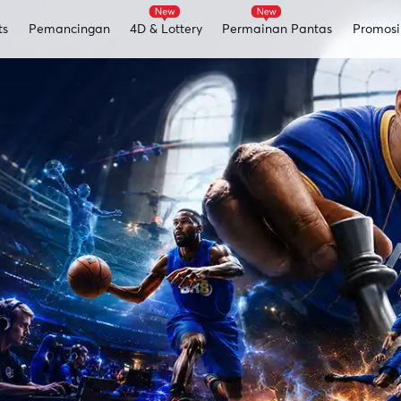
ts
Pemancingan
4D & Lottery
Permainan Pantas
Promosi