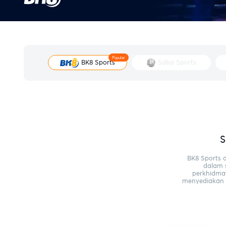
Popular
BK8 Sports
Saba Sports
S
BK8 Sports 
dalam 
perkhidmat
menyediakan o