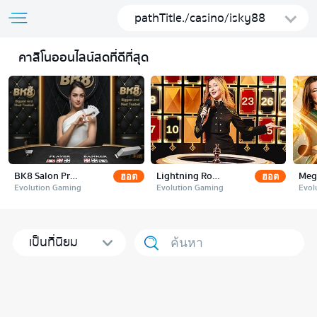
pathTitle./casino/isky88
คาสิโนออนไลน์สดที่ดีที่สุด
BK8 Salon Prive Baccarat
Lightning Roulette
Meg
ฮอต
ฮอต
Evolution Gaming
Evolution Gaming
Evol
เป็นที่นิยม