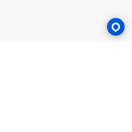
ใบอนุญาตเกม
BK8 ดำเนินการโดยบริษัท Mettlemind Tech Ltd. หมายเลขจดทะเบียน
15779 ที่อยู่จดทะเบียน: ฮัมชาโก, เมืองมูตซามูดู, เกาะอองฌวน , สหภาพคอ
โมโรส BK8ได้รับใบอนุญาตและอยู่ภายใต้การกำกับดูแลโดยรัฐบาลเกาะอองฌ
วน สหภาพคอโมโรส ภายใต้ใบอนุญาตเลขที่ ALSI-202504032-FI2 BK8
ปฏิบัติตามข้อกำหนดและกฎระเบียบทางกฎหมายอย่างเคร่งครัด และได้รับ