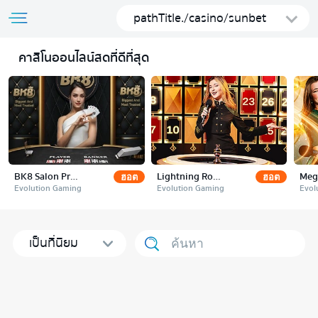
pathTitle./casino/sunbet
คาสิโนออนไลน์สดที่ดีที่สุด
BK8 Salon Prive Baccarat
Lightning Roulette
Meg
ฮอต
ฮอต
Evolution Gaming
Evolution Gaming
Evol
เป็นที่นิยม