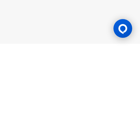
ใบอนุญาตเกม
BK8 ดำเนินการโดยบริษัท Mettlemind Tech Ltd. หมายเลขจดทะเบียน
15779 ที่อยู่จดทะเบียน: ฮัมชาโก, เมืองมูตซามูดู, เกาะอองฌวน , สหภาพคอ
โมโรส BK8ได้รับใบอนุญาตและอยู่ภายใต้การกำกับดูแลโดยรัฐบาลเกาะอองฌ
วน สหภาพคอโมโรส ภายใต้ใบอนุญาตเลขที่ ALSI-202504032-FI2 BK8
ปฏิบัติตามข้อกำหนดและกฎระเบียบทางกฎหมายอย่างเคร่งครัด และได้รับ