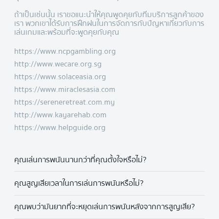
ถ้าเป็นเช่นนั้น เราขอแนะนำให้คุณพูดคุยกับทีมบริการลูกค้าของ
เรา พวกเขาได้รับการฝึกฝนในการจัดการกับปัญหาเกี่ยวกับการ
เล่นเกมและพร้อมที่จะพูดคุยกับคุณ
https://www.ncpgambling.org
http://www.wecare.org.sg
https://www.solaceasia.org
https://www.miraclesasia.com
https://sereneretreat.com.my
http://www.kayarehab.com
https://www.helpguide.org
คุณเล่นการพนันนานกว่าที่คุณตั้งใจหรือไม่?
คุณสูญเสียเวลาในการเล่นการพนันหรือไม่?
คุณพบว่ามันยากที่จะหยุดเล่นการพนันหลังจากการสูญเสีย?