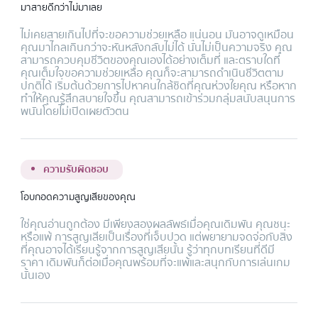
มาสายดีกว่าไม่มาเลย
ไม่เคยสายเกินไปที่จะขอความช่วยเหลือ แน่นอน มันอาจดูเหมือน
คุณมาไกลเกินกว่าจะหันหลังกลับไม่ได้ นั่นไม่เป็นความจริง คุณ
สามารถควบคุมชีวิตของคุณเองได้อย่างเต็มที่ และตราบใดที่
คุณเต็มใจขอความช่วยเหลือ คุณก็จะสามารถดำเนินชีวิตตาม
ปกติได้ เริ่มต้นด้วยการไปหาคนใกล้ชิดที่คุณห่วงใยคุณ หรือหาก
ทำให้คุณรู้สึกสบายใจขึ้น คุณสามารถเข้าร่วมกลุ่มสนับสนุนการ
พนันโดยไม่เปิดเผยตัวตน
ความรับผิดชอบ
โอบกอดความสูญเสียของคุณ
ใช่คุณอ่านถูกต้อง มีเพียงสองผลลัพธ์เมื่อคุณเดิมพัน คุณชนะ
หรือแพ้ การสูญเสียเป็นเรื่องที่เจ็บปวด แต่พยายามจดจ่อกับสิ่ง
ที่คุณอาจได้เรียนรู้จากการสูญเสียนั้น รู้ว่าทุกบทเรียนที่ดีมี
ราคา เดิมพันก็ต่อเมื่อคุณพร้อมที่จะแพ้และสนุกกับการเล่นเกม
นั้นเอง