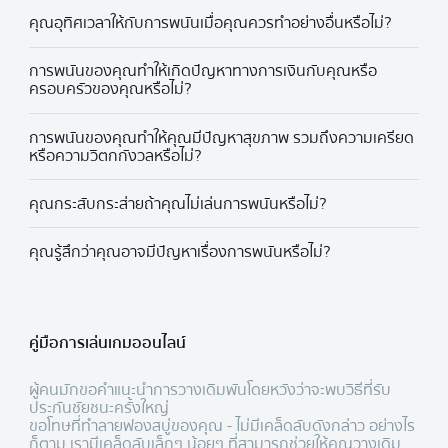
คุณอุทิศเวลาให้กับการพนันเมื่อคุณควรทำอย่างอื่นหรือไม่?
การพนันของคุณทำให้เกิดปัญหาทางการเงินกับคุณหรือ
ครอบครัวของคุณหรือไม่?
การพนันของคุณทำให้คุณมีปัญหาสุขภาพ รวมถึงความเครียด
หรือความวิตกกังวลหรือไม่?
คุณกระสับกระส่ายถ้าคุณไม่เล่นการพนันหรือไม่?
คุณรู้สึกว่าคุณอาจมีปัญหาเรื่องการพนันหรือไม่?
คู่มือการเล่นเกมออนไลน์
ผู้คนมักขอคำแนะนำการวางเดิมพันโดยหวังว่าจะพบวิธีที่รับ
ประกันชัยชนะครั้งใหญ่
ขอโทษที่ทำลายฟองสบู่ของคุณ - ไม่มีเคล็ดลับดังกล่าว อย่างไร
ก็ตาม เรามีเคล็ดลับเล็กๆ น้อยๆ ที่สามารถช่วยให้คุณวางเดิม