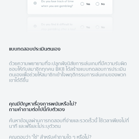
แบบทดสอบประเมินตนเอง
ด้วยความพยายามที่จะปลูกฝังนิสัยการเล่นเกมที่มีความรับผิด
ชอบให้กับสมาชิกทุกคน BK8 ได้สร้างแบบทดสอบการประเมิน
ตนเองเพื่อช่วยให้สมาชิกเข้าใจพฤติกรรมการเล่นเกมของพวก
เขาได้ดีขึ้น
คุณมีปัญหาเรื่องการพนันหรือไม่?
ถามคำถามต่อไปนี้กับตัวเอง
ค้นหาข้อมูลผ่านการทดสอบที่ง่ายและรวดเร็วนี้ ใช้เวลาเพียงไม่กี่
นาที และฟรีและไม่ระบุตัวตน
คุณตอบว่า "ใช่" สำหรับคำถามใด ๆ หรือไม่?