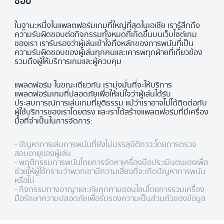
ชอบ
ในฐานะหนึ่งในแพลตฟอร์มเกมที่ใหญ่ที่สุดในเอเชีย เรารู้สึกถึง
ความรับผิดชอบต่อกิจกรรมทั้งหมดที่เกิดขึ้นบนเว็บไซต์เกม
ของเรา เรารับรองว่าผู้เล่นเข้าใจถึงหลักของการพนันที่เป็น
ความรับผิดชอบของผู้เล่นทุกคนและเคารพทุกฝ่ายที่เกี่ยวข้อง
รวมถึงผู้ให้บริการเกมและผู้ควบคุม
แพลตฟอร์ม ในขณะเดียวกัน เรามุ่งมั่นที่จะให้บริการ
แพลตฟอร์มเกมที่ปลอดภัยเพื่อให้แน่ใจว่าผู้เล่นได้รับ
ประสบการณ์การเล่นเกมที่ยุติธรรม แม้ว่าเราอาจไม่ได้ติดต่อกับ
ผู้ใช้บริการของเราโดยตรง และเราได้สร้างแพลตฟอร์มที่มีเครื่อง
มือที่จำเป็นในการจัดการ:
- ปัญหาการเล่นการพนันที่ยังไม่บรรลุนิติภาวะโดยการตรวจ
สอบอายุของผู้เล่น
- พฤติกรรมการพนันโดยการจัดหาเครื่องมือประเมินตนเองเพื่อ
ช่วยให้ผู้ใช้ทราบว่าพวกเขามีความเสี่ยงที่จะเกิดปัญหาการพนัน
หรือไม่
- กิจกรรมทางอาญาและภัยคุกคามออนไลน์โดยการรวมเครื่อง
มือรักษาความปลอดภัยเพื่อรับรองความเป็นส่วนตัวของข้อมูล