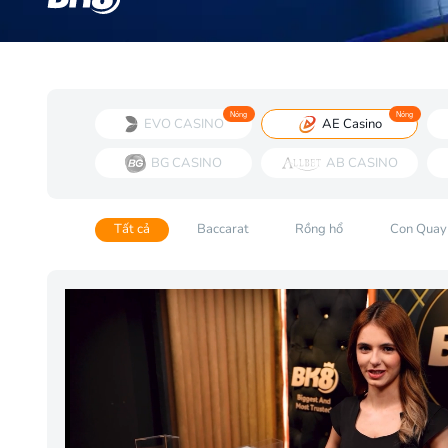
Nóng
Nóng
EVO CASINO
AE Casino
BG CASINO
AB CASINO
Tất cả
Baccarat
Rồng hổ
Con Quay
Evolution Gaming / Baccarat
h*o*g
AE casino / Roullete
*a*l*
Evolution Gaming / Baccarat
p*i**
AE casino / Roullete
*l*u*
Dream Gaming / Baccarat
*l*t*