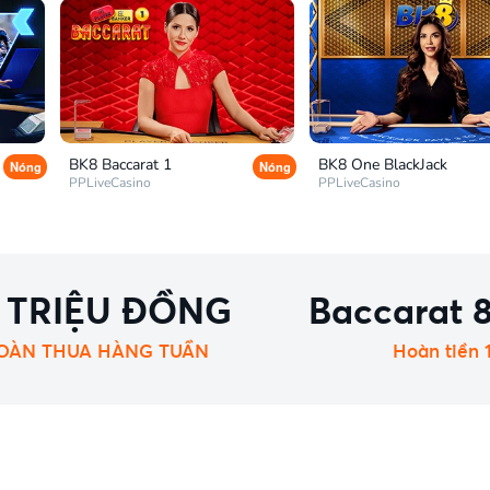
1,661,749.00
e*9*g*
1,025,944.00
*n*3*
3,908,365.00
*1**6
BK8 One BlackJack
BK8 Roulette
Nóng
Nóng
2,706,869.00
*o
PPLiveCasino
PPLiveCasino
1,083,548.00
e*8***
1,528,905.00
**o*b*y
 TRIỆU ĐỒNG
Baccarat 
1,969,402.00
**z*a*
OÀN THUA HÀNG TUẦN
Hoàn tiền
2,574,094.00
o*o*6
618,305.00
m*m*n
2,876,943.00
**h**u