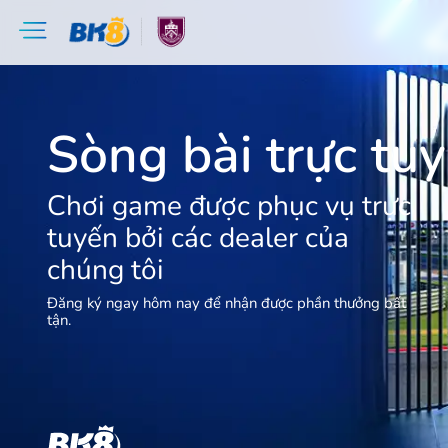
Sòng bài trực tu
Chơi game được phục vụ trực
tuyến bởi các dealer của
chúng tôi
Đăng ký ngay hôm nay để nhận được phần thưởng bất
tận.