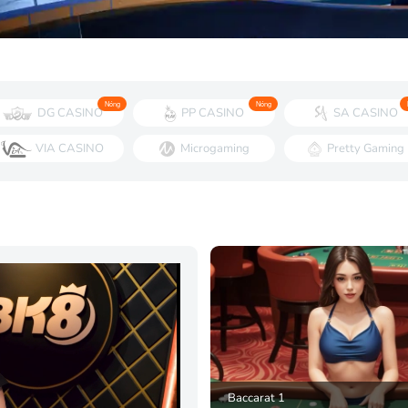
Nóng
Nóng
DG CASINO
PP CASINO
SA CASINO
VIA CASINO
Microgaming
Pretty Gaming
1,969,402.00
**z*a*
2,574,094.00
o*o*6
618,305.00
m*m*n
2,876,943.00
**h**u
Baccarat 1
3,078,086.00
**p*h*1