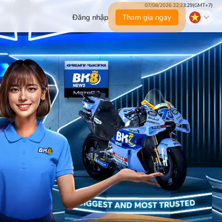
07/08/2026 22:23:31
(
GMT+7
)
Đăng nhập
Tham gia ngay