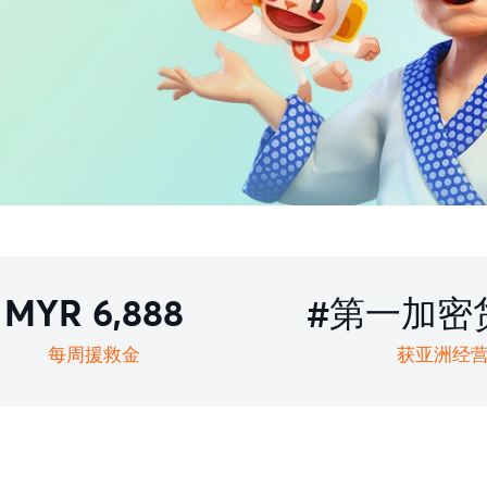
MYR 6,888
#第一加密
每周援救金
获亚洲经