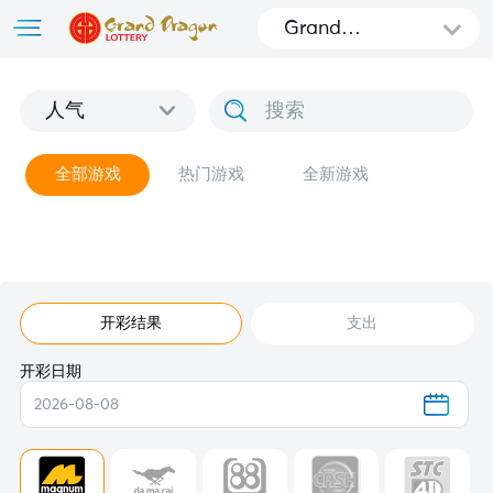
Grand
Dragon
人气
全部游戏
热门游戏
全新游戏
开彩结果
支出
开彩日期
2026-08-08