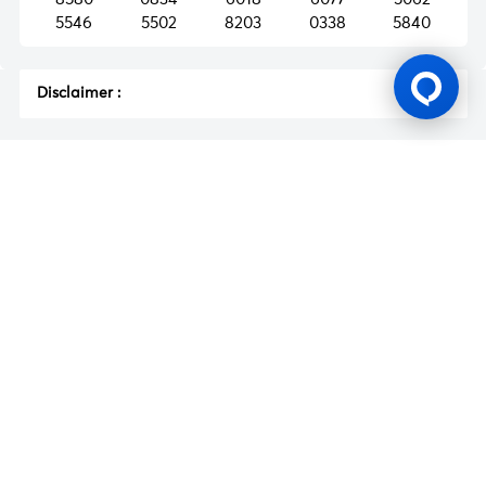
5546
5502
8203
0338
5840
Disclaimer
:
游戏许可证
BK8 由 Mettlemind Tech Ltd.（注册号：15779）运营，注册地址
位于科摩罗联盟安茹安自治岛穆察穆都市Hamchako区。BK8持有
科摩罗联盟安茹安自治岛政府颁发的合法牌照（许可证号：ALSI-
202504032-FI2），并受其监管。BK8已通过全部监管合规审查，
获得法律授权可开展一切机会游戏与投注活动。