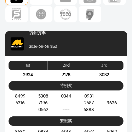
万能万字
2026-08-08 (Sat)
1st
2nd
3rd
2924
7178
3032
特别奖
8499
5308
0344
0931
----
5316
7196
----
2587
9626
0562
----
5888
安慰奖
8580
0834
6018
6077
5062