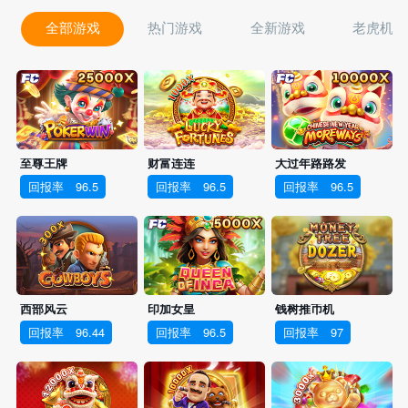
全部游戏
热门游戏
全新游戏
老虎机
至尊王牌
财富连连
大过年路路发
回报率
96.5
回报率
96.5
回报率
96.5
西部风云
印加女皇
钱树推币机
回报率
96.44
回报率
96.5
回报率
97