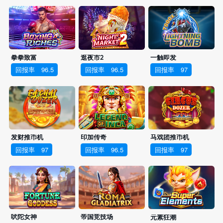
拳拳致富
一触即发
逛夜市2
回报率
96.5
回报率
97
回报率
96.5
发财推币机
马戏团推币机
印加传奇
回报率
97
回报率
97
回报率
96.5
吠陀女神
帝国竞技场
元素狂潮