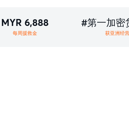
MYR 6,888
#第一加密
每周援救金
获亚洲经
信息
育博彩
关于我们