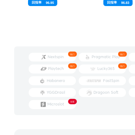
回报率
回报率
96.95
96.83
热门
热门
Nextspin
Pragmatic Play
热门
热门
Playtech
Lucky365
Habanero
FastSpin
YGGDrasil
Dragoon Soft
全新
Microslot