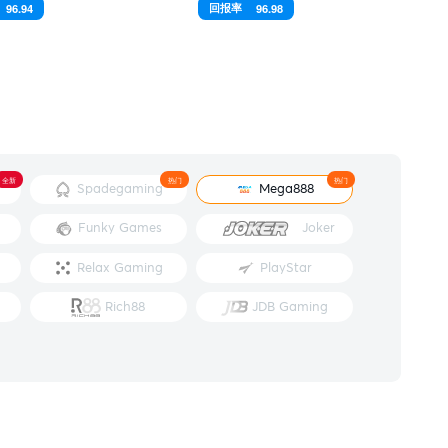
回报率
96.94
96.98
全新
热门
热门
Spadegaming
Mega888
Funky Games
Joker
Relax Gaming
PlayStar
Rich88
JDB Gaming