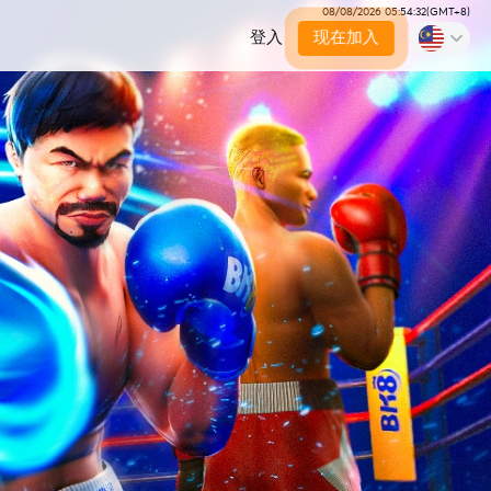
08/08/2026 05:54:33
(
GMT+8
)
登入
现在加入