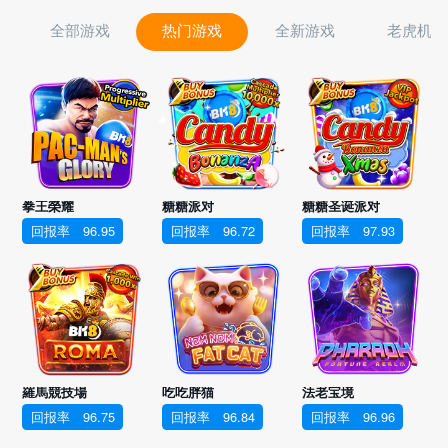
全部游戏
热门游戏
全新游戏
老虎机
拳王榮耀
糖糖派对
糖糖圣诞派对
回报率
96.95
回报率
96.72
回报率
97.93
羅馬競技場
吃吃胖猫
法老宝境
回报率
96.75
回报率
96.84
回报率
96.96