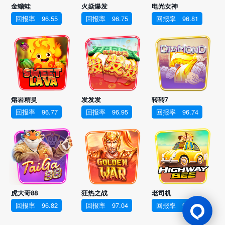
金蟾蛙
火焱爆发
电光女神
回报率
96.55
回报率
96.75
回报率
96.81
熔岩精灵
发发发
转转7
回报率
96.77
回报率
96.95
回报率
96.74
虎大哥88
狂热之战
老司机
回报率
96.82
回报率
97.04
回报率
96.83