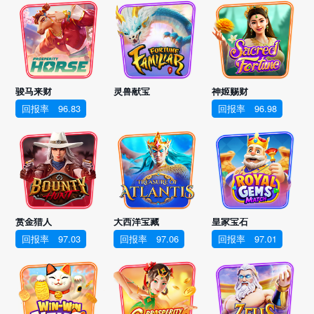
骏马来财
灵兽献宝
神姬赐财
回报率
96.83
回报率
96.98
赏金猎人
大西洋宝藏
皇家宝石
回报率
97.03
回报率
97.06
回报率
97.01