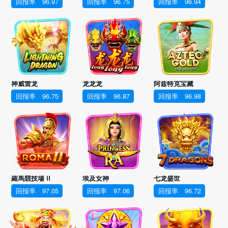
回报率
96.97
回报率
96.75
回报率
96.94
神威雷龙
龙龙龙
阿兹特克宝藏
回报率
96.75
回报率
96.87
回报率
96.98
羅馬競技場 II
埃及女神
七龙盛世
回报率
97.05
回报率
97.06
回报率
96.72