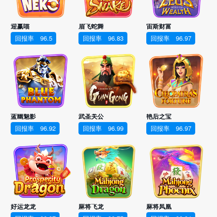
迎赢喵
眉飞蛇舞
宙斯财富
回报率
96.5
回报率
96.83
回报率
96.97
蓝幽魅影
武圣关公
艳后之宝
回报率
96.92
回报率
96.99
回报率
96.97
好运龙龙
麻将飞龙
麻将凤凰