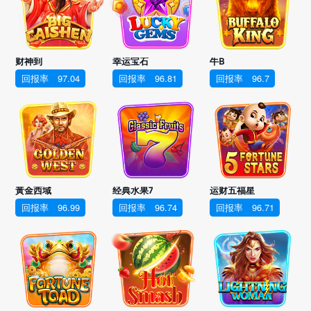
财神到
幸运宝石
牛B
回报率
97.04
回报率
96.81
回报率
96.7
黃金西域
经典水果7
运财五福星
回报率
96.99
回报率
96.74
回报率
96.71