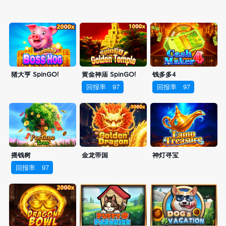
猪大亨 SpinGO!
黄金神庙 SpinGO!
钱多多4
回报率
97
回报率
97
摇钱树
金龙帝国
神灯寻宝
回报率
97