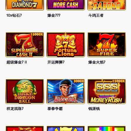
10x钻石7
爆金777
斗鸡王者
超级爆金7 II
开运舞狮7
爆金火焰7
祥龙戏珠7
泰拳争霸
钱滚钱