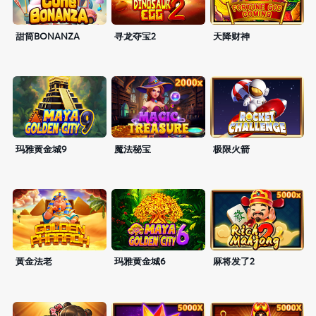
甜筒BONANZA
寻龙夺宝2
天降财神
玛雅黄金城9
魔法秘宝
极限火箭
黃金法老
玛雅黄金城6
麻将发了2