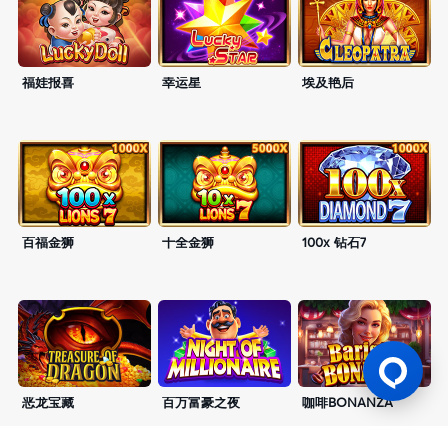
福娃报喜
幸运星
埃及艳后
百福金狮
十全金狮
100x 钻石7
恶龙宝藏
百万富豪之夜
咖啡BONANZA