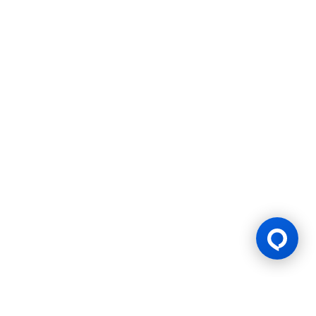
官方赞助商
伴
我们过往的赞助